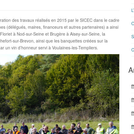
L
guration des travaux réalisés en 2015 par le SICEC dans le cadre
O
s (délégués, maires, financeurs et autres partenaires) a ainsi
Floriet à Nod-sur-Seine et Brugère à Aisey-sur-Seine, la
S
hefort-sur-Brevon, ainsi que les banquettes créées sur la
r un vin d’honneur servi à Voulaines-les-Templiers.
C
A